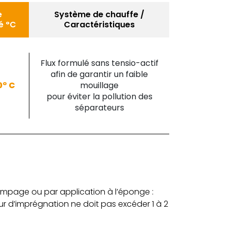
e
Système de chauffe /
té °C
Caractéristiques
Flux formulé sans tensio-actif
afin de garantir un faible
0° C
mouillage
pour éviter la pollution des
séparateurs
rempage ou par application à l’éponge :
ur d’imprégnation ne doit pas excéder 1 à 2