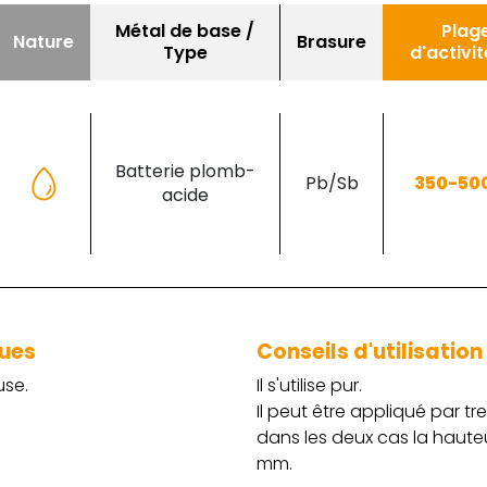
Métal de base /
Plag
Nature
Brasure
Type
d'activi
Batterie plomb-
Pb/Sb
350-50
acide
ques
Conseils d'utilisation
use.
Il s'utilise pur.
Il peut être appliqué par t
dans les deux cas la haute
mm.