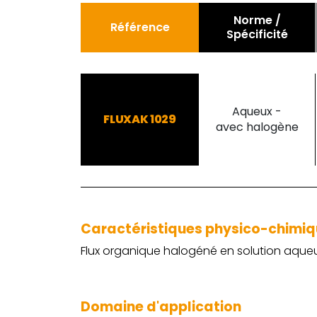
Norme /
Référence
Spécificité
Aqueux -
FLUXAK 1029
avec halogène
Caractéristiques physico-chimi
Flux organique halogéné en solution aque
Domaine d'application